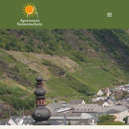
PREISE
/
PRICES
FOTOS
/
PHOTOS
KONTAKT
/
CONTACT
US
LAGE
/
HOW
TO
FIND
US
ÜBER
UNS
/
ABOUT
US